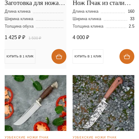
Заготовка для ножа из
Нож Пчак из стали
стали D-2 размеры:
95Х18
Длина клинка
Длина клинка
160
300х40х2,5 мм
Ширина клинка
Ширина клинка
33
Толщина обуха
Толщина клинка
2.5
1 425 ₽
₽
4 000
₽
1 500 ₽
КУПИТЬ В 1 КЛИК
КУПИТЬ В 1 КЛИК
УЗБЕКСКИЕ НОЖИ ПЧАК
УЗБЕКСКИЕ НОЖИ ПЧАК