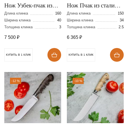
Нож Узбек-пчак из
Нож Пчак из стали
стали VG-10
110Х18 с травлением
Длина клинка
160
Длина клинка
150
Ширина клинка
40
Ширина клинка
34
Толщина клинка
3
Толщина клинка
2.5
7 500
₽
6 365
₽
КУПИТЬ В 1 КЛИК
КУПИТЬ В 1 КЛИК
-12 %
-10 %