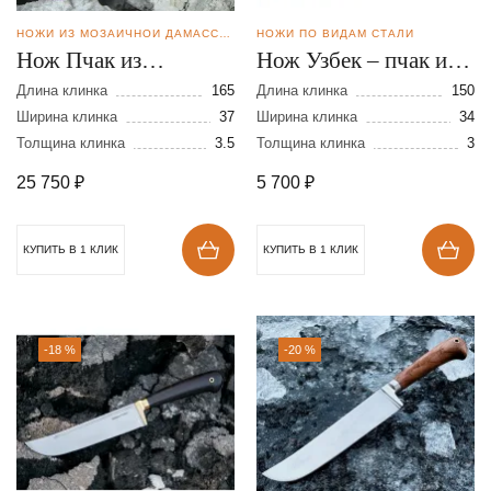
НОЖИ ИЗ МОЗАИЧНОЙ ДАМАССКОЙ СТАЛИ
НОЖИ ПО ВИДАМ СТАЛИ
Нож Пчак из
Нож Узбек – пчак из
мозаичной дамасской
стали К-340
Длина клинка
165
Длина клинка
150
стали
Ширина клинка
37
Ширина клинка
34
Толщина клинка
3.5
Толщина клинка
3
25 750
₽
5 700
₽
КУПИТЬ В 1 КЛИК
КУПИТЬ В 1 КЛИК
-18 %
-20 %