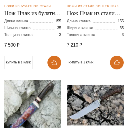
НОЖИ ИЗ БУЛАТНОЙ СТАЛИ
НОЖИ ИЗ СТАЛИ BOHLER N690
Нож Пчак из булатной
Нож Пчак из стали
стали
N690
Длина клинка
155
Длина клинка
155
Ширина клинка
35
Ширина клинка
35
Толщина клинка
3
Толщина клинка
3
7 500
₽
7 210
₽
КУПИТЬ В 1 КЛИК
КУПИТЬ В 1 КЛИК