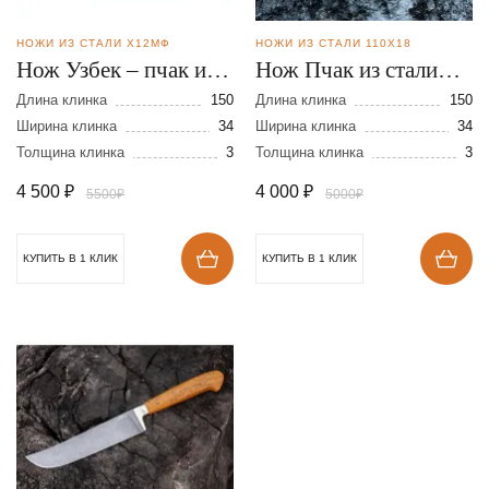
НОЖИ ИЗ СТАЛИ Х12МФ
НОЖИ ИЗ СТАЛИ 110Х18
Нож Узбек – пчак из
Нож Пчак из стали
кованой стали
110Х18
Длина клинка
150
Длина клинка
150
Х12МФ
Ширина клинка
34
Ширина клинка
34
Толщина клинка
3
Толщина клинка
3
4 500
₽
4 000
₽
5500₽
5000₽
КУПИТЬ В 1 КЛИК
КУПИТЬ В 1 КЛИК