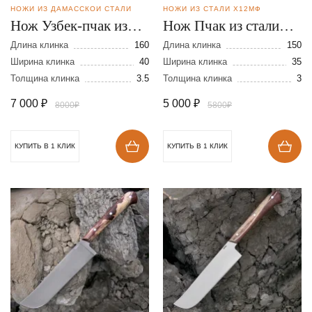
НОЖИ ИЗ ДАМАССКОЙ СТАЛИ
НОЖИ ИЗ СТАЛИ Х12МФ
Нож Узбек-пчак из
Нож Пчак из стали
дамасской стали
Х12МФ
Длина клинка
160
Длина клинка
150
Ширина клинка
40
Ширина клинка
35
Толщина клинка
3.5
Толщина клинка
3
7 000
₽
5 000
₽
8000₽
5800₽
КУПИТЬ В 1 КЛИК
КУПИТЬ В 1 КЛИК