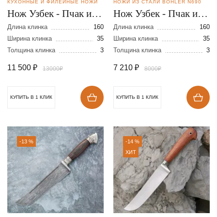
КУХОННЫЕ И ФИЛЕЙНЫЕ НОЖИ
НОЖИ ИЗ СТАЛИ BOHLER N690
Нож Узбек - Пчак из
Нож Узбек - Пчак из
стали Elmax
стали N690
Длина клинка
160
Длина клинка
160
Ширина клинка
35
Ширина клинка
35
Толщина клинка
3
Толщина клинка
3
11 500
₽
7 210
₽
13000₽
8000₽
КУПИТЬ В 1 КЛИК
КУПИТЬ В 1 КЛИК
-13 %
-14 %
ХИТ