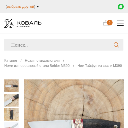
(
выбрать другой
)
0
Каталог
/
Ножи по видам стали
/
Ножи из порошковой стали Bohler M390
/
Нож Тайфун из стали М390